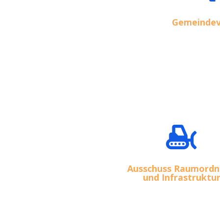
Gemeindev

Ausschuss Raumord
und Infrastruktu