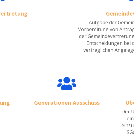
ertretung
Gemeinde
Aufgabe der Gemein
Vorbereitung von Anträg
der Gemeindevertretung
Entscheidungen bei 
vertraglichen Angeleg

nung
Generationen Ausschuss
Üb
r
Der Ü
ein
einzu
SGd