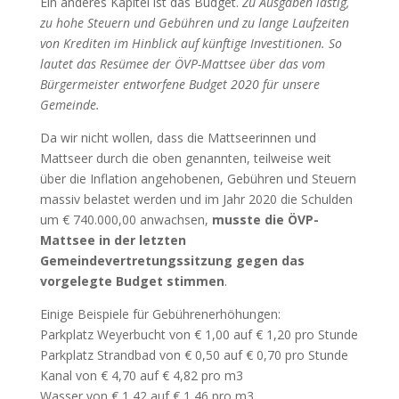
Ein anderes Kapitel ist das Budget.
Zu Ausgaben lastig,
zu hohe Steuern und Gebühren und zu lange Laufzeiten
von Krediten im Hinblick auf künftige Investitionen. So
lautet das Resümee der ÖVP-Mattsee über das vom
Bürgermeister entworfene Budget 2020 für unsere
Gemeinde.
Da wir nicht wollen, dass die Mattseerinnen und
Mattseer durch die oben genannten, teilweise weit
über die Inflation angehobenen, Gebühren und Steuern
massiv belastet werden und im Jahr 2020 die Schulden
um € 740.000,00 anwachsen,
musste die ÖVP-
Mattsee in der letzten
Gemeindevertretungssitzung gegen das
vorgelegte Budget stimmen
.
Einige Beispiele für Gebührenerhöhungen:
Parkplatz Weyerbucht von € 1,00 auf € 1,20 pro Stunde
Parkplatz Strandbad von € 0,50 auf € 0,70 pro Stunde
Kanal von € 4,70 auf € 4,82 pro m3
Wasser von € 1,42 auf € 1,46 pro m3