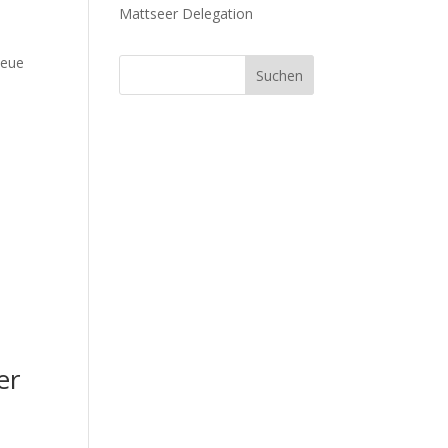
Mattseer Delegation
neue
er