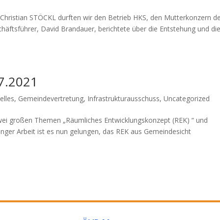
hristian STÖCKL durften wir den Betrieb HKS, den Mutterkonzern d
äftsführer, David Brandauer, berichtete über die Entstehung und di
7.2021
elles
,
Gemeindevertretung
,
Infrastrukturausschuss
,
Uncategorized
wei großen Themen „Räumliches Entwicklungskonzept (REK) “ und
anger Arbeit ist es nun gelungen, das REK aus Gemeindesicht