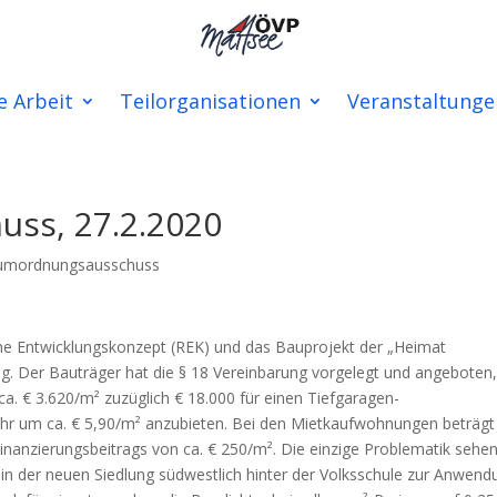
e Arbeit
Teilorganisationen
Veranstaltunge
ss, 27.2.2020
umordnungsausschuss
e Entwicklungskonzept (REK) und das Bauprojekt der „Heimat
ng. Der Bauträger hat die § 18 Vereinbarung vorgelegt und angeboten,
 € 3.620/m² zuzüglich € 18.000 für einen Tiefgaragen-
ahr um ca. € 5,90/m² anzubieten. Bei den Mietkaufwohnungen beträgt
inanzierungsbeitrags von ca. € 250/m². Die einzige Problematik sehen
s in der neuen Siedlung südwestlich hinter der Volksschule zur Anwend