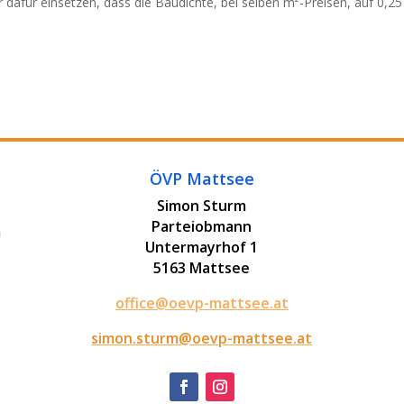
dafür einsetzen, dass die Baudichte, bei selben m²-Preisen, auf 0,25
ÖVP Mattsee
Simon Sturm
Parteiobmann
Untermayrhof 1
5163 Mattsee
office@oevp-mattsee.at
simon.sturm@oevp-mattsee.at