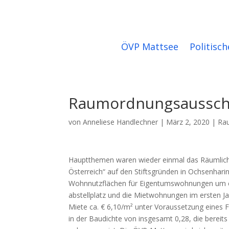
ÖVP Mattsee
Politisch
Raumordnungsausschu
von
Anneliese Handlechner
|
März 2, 2020
|
Ra
Hauptthemen waren wieder einmal das Räumlich
Österreich“ auf den Stiftsgründen in Ochsenhari
Wohnnutzflächen für Eigentumswohnungen um ca.
abstellplatz und die Mietwohnungen im ersten J
Miete ca. € 6,10/m² unter Voraussetzung eines F
in der Baudichte von insgesamt 0,28, die bereit